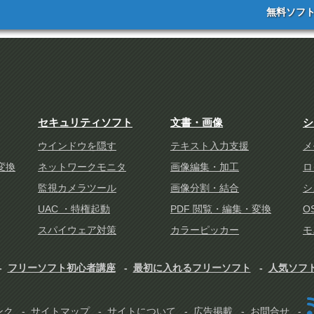
無料ソフ
セキュリティソフト
文書・画像
シ
ウインドウを隠す
テキスト入力支援
メ
に変換
ネットワークモニタ
画像編集・加工
ロ
監視カメラツール
画像分割・結合
シ
UAC ・特権起動
PDF 閲覧・編集・変換
O
スパイウェア対策
カラーピッカー
モ
フリーソフト初心者講座
最初に入れるフリーソフト
人気ソフ
ンク
サイトマップ
サイトについて
広告掲載
お問合せ