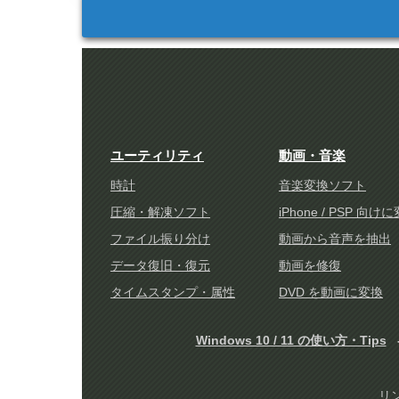
ユーティリティ
動画・音楽
時計
音楽変換ソフト
圧縮・解凍ソフト
iPhone / PSP 向け
ファイル振り分け
動画から音声を抽出
データ復旧・復元
動画を修復
タイムスタンプ・属性
DVD を動画に変換
Windows 10 / 11 の使い方・Tips
リ