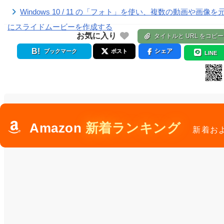
Windows 10 / 11 の「フォト」を使い、複数の動画や画像を
にスライドムービーを作成する
お気に入り
タイトルと URL をコピー
シェア
ブックマーク
ポスト
LINE
Amazon
新着ランキング
新着お