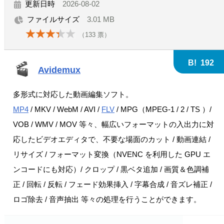
更新日時
2026-08-02
ファイルサイズ
3.01 MB
（
133
票）
B!
192
Avidemux
多形式に対応した動画編集ソフト。
MP4
/ MKV / WebM / AVI /
FLV
/ MPG（MPEG-1 / 2 / TS ）/
VOB / WMV / MOV 等々、幅広いフォーマットの入出力に対
応したビデオエディタで、不要な場面のカット / 動画連結 /
リサイズ / フォーマット変換（NVENC を利用した GPU エ
ンコードにも対応）/ クロップ / 黒ベタ追加 / 画質＆色調補
正 / 回転 / 反転 / フェード効果挿入 / 字幕合成 / 音ズレ補正 /
ロゴ除去 / 音声抽出 等々の処理を行うことができます。