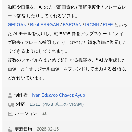
動画や画像を、AI の力で高画質化 / 高解像度化 / フレームレ
ート倍増 したりしてくれるソフト。
GFPGAN
/
Real-ESRGAN
/
BSRGAN
/
IRCNN
/
RIFE
といっ
た AI モデルを使用し、動画や画像をアップスケール / ノイ
ズ除去 / フレーム補間 したり、ぼやけた顔を詳細に復元した
りできるようにしてくれます。
複数のファイルをまとめて処理する機能や、“ AI が生成した
画像 ” と “ オリジナル画像 ” をブレンドして出力する機能 な
どが付いています。
制作者
Ivan Eduardo Chavez Ayub
対応
10/11（4GB 以上の VRAM）
バージョン
6.0
更新日時
2026-02-15