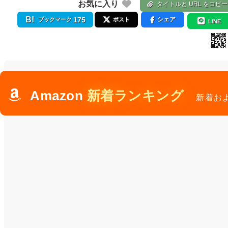
お気に入り
タイトルと URL をコピー
175
シェア
ブックマーク
ポスト
LINE
Amazon
新着ランキング
新着お