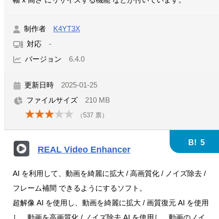
幅 x 高さ にリサイズする機能 などが付いています。
制作者
K4YT3X
対応
-
バージョン
6.4.0
更新日時
2025-01-25
ファイルサイズ
210 MB
（
537
票）
B!
5
REAL Video Enhancer
AI を利用して、動画を綺麗に拡大 / 高画質化 / ノイズ除去 /
フレーム補間 できるようにするソフト。
超解像 AI を使用し、動画を綺麗に拡大 / 画質復元 AI を使用
し、動画を高画質化 / ノイズ除去 AI を使用し、動画のノイ