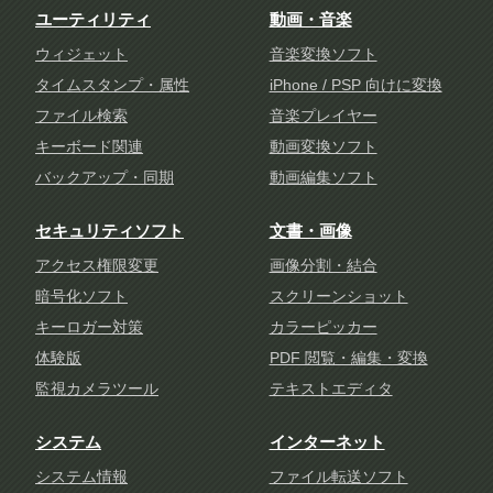
ユーティリティ
動画・音楽
ウィジェット
音楽変換ソフト
タイムスタンプ・属性
iPhone / PSP 向けに変換
ファイル検索
音楽プレイヤー
キーボード関連
動画変換ソフト
バックアップ・同期
動画編集ソフト
セキュリティソフト
文書・画像
アクセス権限変更
画像分割・結合
暗号化ソフト
スクリーンショット
キーロガー対策
カラーピッカー
体験版
PDF 閲覧・編集・変換
監視カメラツール
テキストエディタ
システム
インターネット
システム情報
ファイル転送ソフト