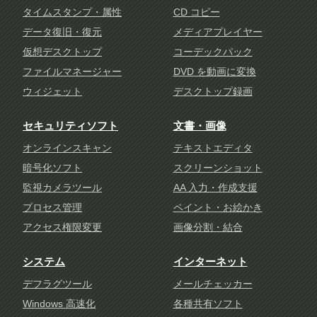
タイムスタンプ・属性
CD コピー
データ復旧・復元
メディアプレイヤー
仮想デスクトップ
コーデックパック
ファイルマネージャー
DVD を動画に変換
ウィジェット
デスクトップ録画
セキュリティソフト
文書・画像
オンラインスキャン
テキストエディタ
暗号化ソフト
スクリーンショット
監視カメラツール
AA 入力・作成支援
プロセス管理
ペイント・お絵かき
アクセス権限変更
画像分割・結合
システム
インターネット
デフラグツール
メールチェッカー
Windows 高速化
各種共有ソフト