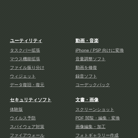
ユーティリティ
動画・音楽
タスクバー拡張
iPhone / PSP 向けに変換
マウス機能拡張
音量調整ソフト
ファイル振り分け
動画を修復
ウィジェット
録音ソフト
データ復旧・復元
コーデックパック
セキュリティソフト
文書・画像
体験版
スクリーンショット
ウイルス予防
PDF 閲覧・編集・変換
スパイウェア対策
画像編集・加工
ファイアウォール
フォトギャラリー作成