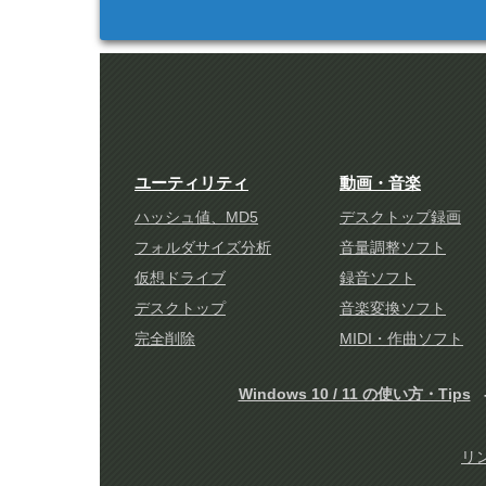
ユーティリティ
動画・音楽
ハッシュ値、MD5
デスクトップ録画
フォルダサイズ分析
音量調整ソフト
仮想ドライブ
録音ソフト
デスクトップ
音楽変換ソフト
完全削除
MIDI・作曲ソフト
Windows 10 / 11 の使い方・Tips
リ