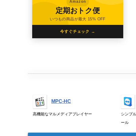
Amazon
定期おトク便
いつもの商品が最大 15% OFF
今すぐチェック →
MPC-HC
高機能なマルメディアプレイヤー
シンプ
ール