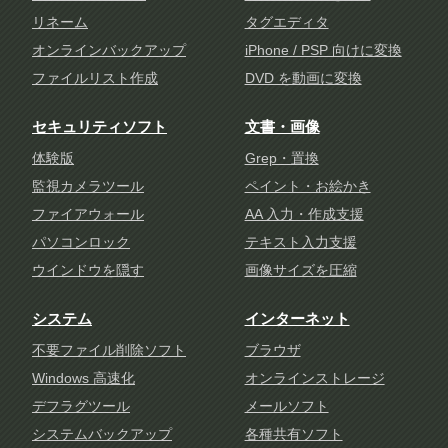
リネーム
タグエディタ
オンラインバックアップ
iPhone / PSP 向けに変換
ファイルリスト作成
DVD を動画に変換
セキュリティソフト
文書・画像
体験版
Grep・置換
監視カメラツール
ペイント・お絵かき
ファイアウォール
AA 入力・作成支援
パソコンロック
テキスト入力支援
ウインドウを隠す
画像サイズを圧縮
システム
インターネット
不要ファイル削除ソフト
ブラウザ
Windows 高速化
オンラインストレージ
デフラグツール
メールソフト
システムバックアップ
各種共有ソフト