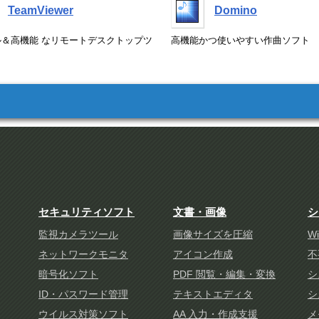
TeamViewer
Domino
ル＆高機能 なリモートデスクトップツ
高機能かつ使いやすい作曲ソフト
セキュリティソフト
文書・画像
シ
監視カメラツール
画像サイズを圧縮
W
ネットワークモニタ
アイコン作成
不
暗号化ソフト
PDF 閲覧・編集・変換
シ
ID・パスワード管理
テキストエディタ
シ
ウイルス対策ソフト
AA 入力・作成支援
メ