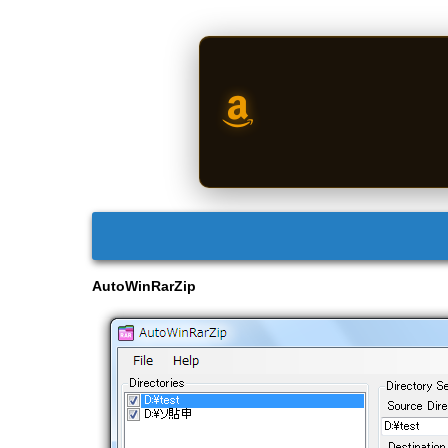
AutoWinRarZip