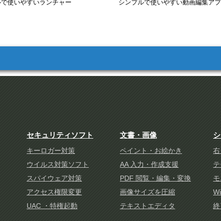
ルで使いやすいランチャー
シンプルで使いやすい動画編集アプ
セキュリティソフト
文書・画像
シ
キーロガー対策
ペイント・お絵かき
右
ウイルス対策ソフト
AA 入力・作成支援
テ
スパイウェア対策
PDF 閲覧・編集・変換
モ
アクセス権限変更
画像サイズを圧縮
W
UAC ・特権起動
テキストエディタ
終