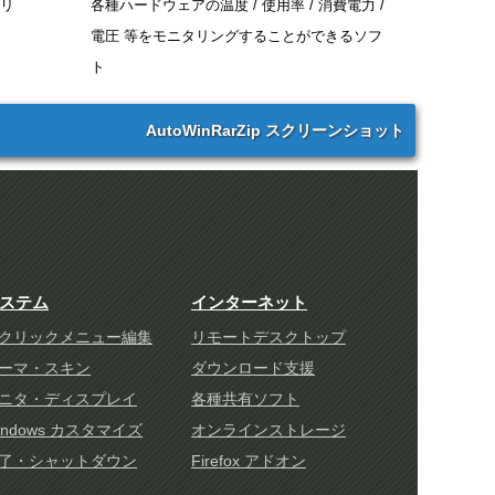
リ
各種ハードウェアの温度 / 使用率 / 消費電力 /
電圧 等をモニタリングすることができるソフ
ト
AutoWinRarZip スクリーンショット
ステム
インターネット
クリックメニュー編集
リモートデスクトップ
ーマ・スキン
ダウンロード支援
ニタ・ディスプレイ
各種共有ソフト
indows カスタマイズ
オンラインストレージ
了・シャットダウン
Firefox アドオン