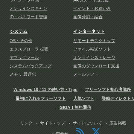
ウインドウを隠す
AA 入力・作成支援
オンラインスキャン
ペイント・お絵かき
ID・パスワード管理
画像分割・結合
システム
インターネット
OS・その他
リモートデスクトップ
エクスプローラ 拡張
ファイル転送ソフト
デフラグツール
オンラインストレージ
システムバックアップ
画像のダウンロード支援
メモリ 最適化
メールソフト
Windows 10 / 11 の使い方・Tips
フリーソフト初心者講座
最初に入れるフリーソフト
人気ソフト
登録ディレクト
GIGA！無料通信
リンク
サイトマップ
サイトについて
広告掲載
お問合せ