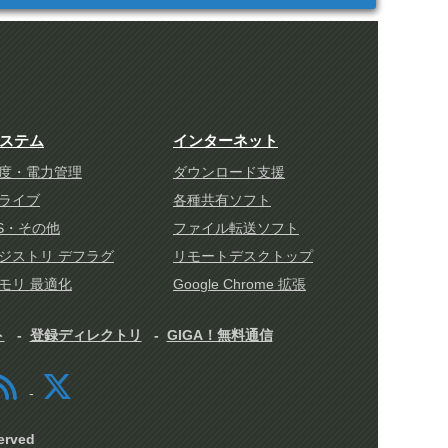
ステム
インターネット
度・電力管理
ダウンロード支援
ライブ
各種共有ソフト
S・その他
ファイル転送ソフト
ジストリ デフラグ
リモートデスクトップ
モリ 最適化
Google Chrome 拡張
ト
登録ディレクトリ
GIGA！無料通信
rved