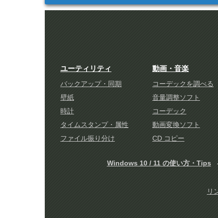
ユーティリティ
動画・音楽
バックアップ・同期
コーデックを調べる
壁紙
音量調整ソフト
時計
コーデック
タイムスタンプ・属性
動画変換ソフト
ファイル振り分け
CD コピー
Windows 10 / 11 の使い方・Tips
リ