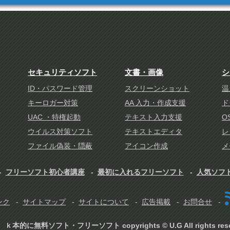
セキュリティソフト
文書・画像
シ
ID・パスワード管理
スクリーンショット
温
キーロガー対策
AA 入力・作成支援
ド
UAC ・特権起動
テキスト入力支援
O
ウイルス対策ソフト
テキストエディタ
レ
ファイル偽装・隠蔽
アイコン作成
メ
フリーソフト初心者講座
最初に入れるフリーソフト
人気ソフ
ンク
サイトマップ
サイトについて
広告掲載
お問合せ
ｋ本的に無料ソフト・フリーソフト copyrights © U.G All rights rese