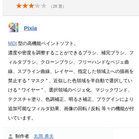
（
28
票）
Pixia
MDI
型の高機能ペイントソフト。
濃度や密度を調整することができるブラシ、補完ブラシ、フ
ィルタブラシ、クローンブラシ、フリーハンドなベジェ曲
線、スプライン曲線、レイヤー、指定した領域上への描画を
禁止する “ マスク ” 、近似した色領域を半自動で選択してい
ける “ ワイヤー ” 、選択領域のベジェ化、マジックワンド、
テクスチャ塗り、色調補正、明るさ補正、プラグインにより
追加可能なフィルタ効果、画像の回転 / 反転 等々の機能が付
いています。
制作者
丸岡 勇夫