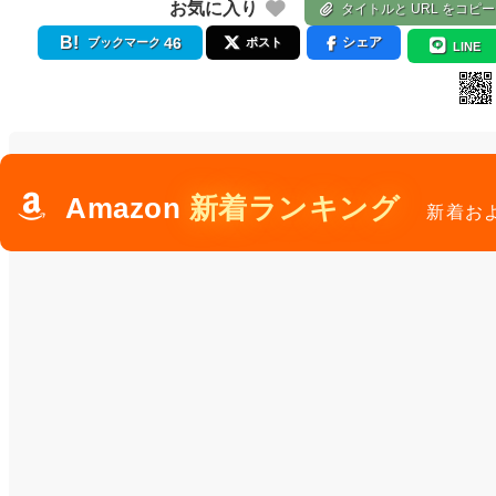
お気に入り
タイトルと URL をコピー
46
シェア
ブックマーク
ポスト
LINE
Amazon
新着ランキング
新着お