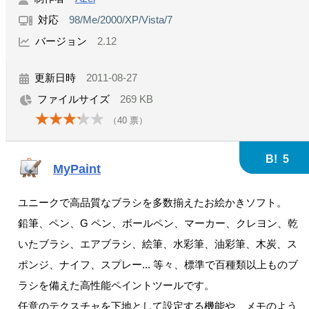
対応
98/Me/2000/XP/Vista/7
バージョン
2.12
更新日時
2011-08-27
ファイルサイズ
269 KB
（
40
票）
B!
5
MyPaint
ユニークで高品質なブラシを多数揃えたお絵かきソフト。
鉛筆、ペン、G ペン、ボールペン、マーカー、クレヨン、乾
いたブラシ、エアブラシ、絵筆、水彩筆、油彩筆、木炭、ス
ポンジ、ナイフ、スプレー... 等々、標準で百種類以上ものブ
ラシを備えた高性能ペイントツールです。
任意のテクスチャを下地として設定する機能や、メモのよう