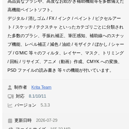
高品質なブラシや、高度なお絵かき補助機能等を多数備えた
高機能ペイントソフト。
デジタル / 消しゴム / FX / インク / ペイント / ピクセルアー
ト / スケッチ / テクスチャ といったカテゴリごとに分類され
た多数のブラシ、手振れ補正、筆圧感知、補助線へのスナッ
プ機能、レベル補正 / 減色 / 油絵 / モザイク / ぼかし / シャー
プ / G’MIC 等々のフィルタ、レイヤー、マスク、トリミング
/ 回転 / リサイズ、アニメ（動画）作成、CMYK への変換、
PSD ファイルの読み書き 等々の機能が付いています。
制作者
Krita Team
対応
8.1/10/11
バージョン
5.3.3
更新日時
2026-07-29