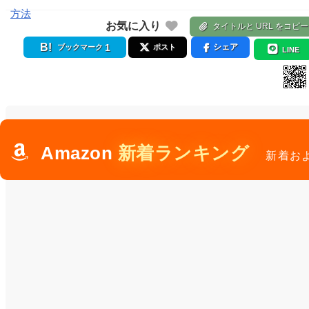
方法
お気に入り
タイトルと URL をコピー
1
シェア
ブックマーク
ポスト
LINE
Amazon
新着ランキング
新着お