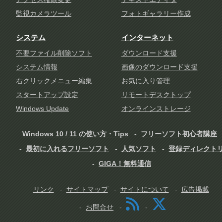
監視カメラツール
フォトギャラリー作成
システム
インターネット
不要ファイル削除ソフト
ダウンロード支援
システム情報
画像のダウンロード支援
右クリックメニュー編集
お気に入り管理
スタートアップ設定
リモートデスクトップ
Windows Update
オンラインストレージ
Windows 10 / 11 の使い方・Tips
フリーソフト初心者講座
最初に入れるフリーソフト
人気ソフト
登録ディレクト
GIGA！無料通信
リンク
サイトマップ
サイトについて
広告掲載
お問合せ