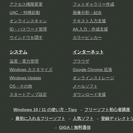
アクセス権限変更
フォトギャラリー作成
UAC ・特権起動
画像分割・結合
オンラインスキャン
テキスト入力支援
ID・パスワード管理
AA 入力・作成支援
ウインドウを隠す
カラーピッカー
システム
インターネット
温度・電力管理
ブラウザ
Windows カスタマイズ
Google Chrome 拡張
Windows Update
オンラインストレージ
OS・その他
メールソフト
スタートアップ設定
ダウンロード支援
Windows 10 / 11 の使い方・Tips
フリーソフト初心者講座
最初に入れるフリーソフト
人気ソフト
登録ディレクト
GIGA！無料通信