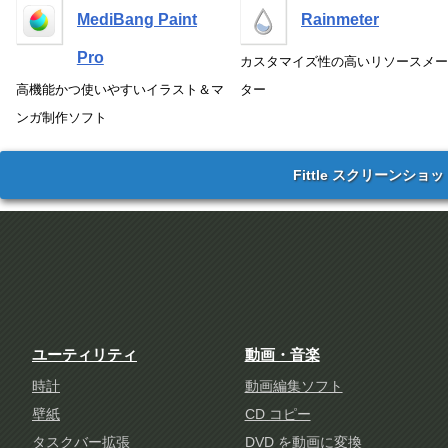
MediBang Paint
Rainmeter
Pro
カスタマイズ性の高いリソースメー
高機能かつ使いやすいイラスト＆マ
ター
ンガ制作ソフト
Fittle スクリーンショッ
ユーティリティ
動画・音楽
時計
動画編集ソフト
壁紙
CD コピー
タスクバー拡張
DVD を動画に変換