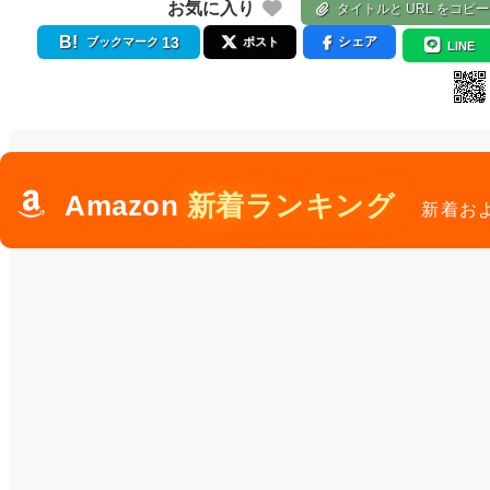
お気に入り
タイトルと URL をコピー
13
シェア
ブックマーク
ポスト
LINE
Amazon
新着ランキング
新着お