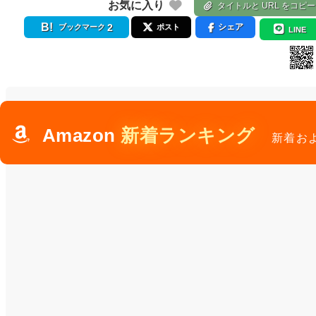
お気に入り
タイトルと URL をコピー
2
シェア
ブックマーク
ポスト
LINE
Amazon
新着ランキング
新着お