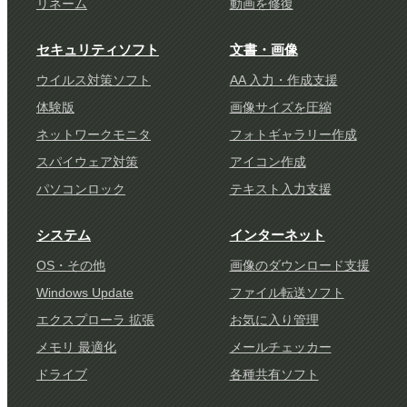
リネーム
動画を修復
セキュリティソフト
文書・画像
ウイルス対策ソフト
AA 入力・作成支援
体験版
画像サイズを圧縮
ネットワークモニタ
フォトギャラリー作成
スパイウェア対策
アイコン作成
パソコンロック
テキスト入力支援
システム
インターネット
OS・その他
画像のダウンロード支援
Windows Update
ファイル転送ソフト
エクスプローラ 拡張
お気に入り管理
メモリ 最適化
メールチェッカー
ドライブ
各種共有ソフト