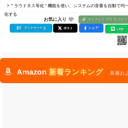
“ ラウドネス等化 ” 機能を使い、システムの音量を自動で均
化する
お気に入り
タイトルと URL をコピー
3
シェア
ブックマーク
ポスト
LINE
Amazon
新着ランキング
新着お