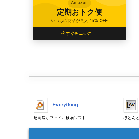
Amazon
定期おトク便
いつもの商品が最大 15% OFF
今すぐチェック →
Everything
超高速なファイル検索ソフト
ほとん