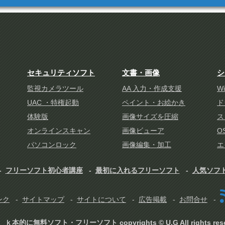
セキュリティソフト
文書・画像
シ
監視カメラツール
AA 入力・作成支援
W
UAC ・特権起動
ペイント・お絵かき
ド
体験版
画像サイズを圧縮
ス
オンラインスキャン
画像ビューア
O
パソコンロック
画像編集・加工
エ
フリーソフト初心者講座
最初に入れるフリーソフト
人気ソフ
ンク
サイトマップ
サイトについて
広告掲載
お問合せ
ｋ本的に無料ソフト・フリーソフト copyrights © U.G All rights rese