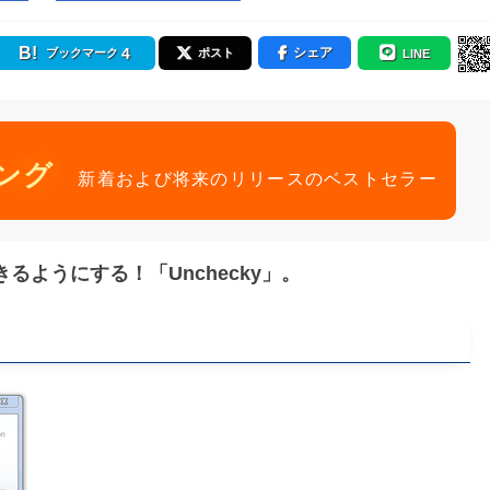
4
シェア
ブックマーク
ポスト
LINE
ング
新着および将来のリリースのベストセラー
ようにする！「Unchecky」。