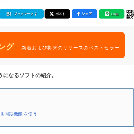
7
シェア
ブックマーク
ポスト
LINE
ング
新着および将来のリリースのベストセラー
うになるソフトの紹介。
歴管理＆同期機能 を使う