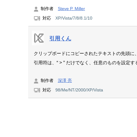
制作者
Steve P. Miller
対応
XP/Vista/7/8/8.1/10
引用くん
クリップボードにコピーされたテキストの先頭に
引用符は、“ > ” だけでなく、任意のものを設定
制作者
深澤 亮
対応
98/Me/NT/2000/XP/Vista