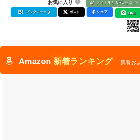
お気に入り
タイトルと URL をコピー
3
シェア
ブックマーク
ポスト
LINE
Amazon
新着ランキング
新着お