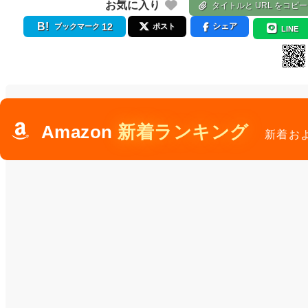
お気に入り
タイトルと URL をコピー
12
シェア
ブックマーク
ポスト
LINE
Amazon
新着ランキング
新着お