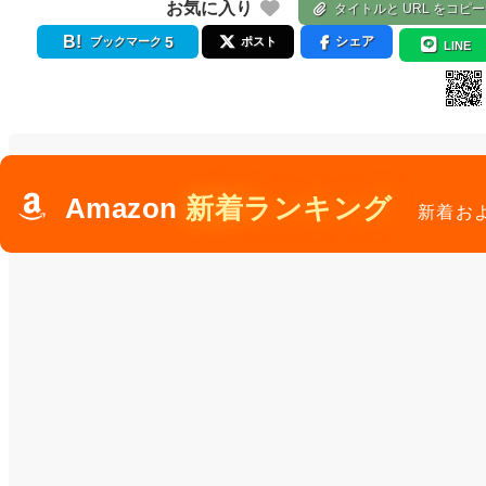
お気に入り
タイトルと URL をコピー
5
シェア
ブックマーク
ポスト
LINE
Amazon
新着ランキング
新着お