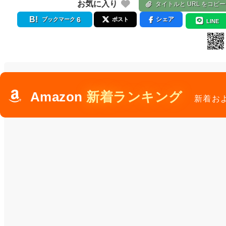
お気に入り
タイトルと URL をコピー
6
シェア
ブックマーク
ポスト
LINE
Amazon
新着ランキング
新着お