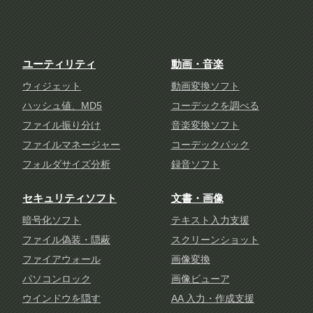
ユーティリティ
動画・音楽
ウィジェット
動画変換ソフト
ハッシュ値、MD5
コーデックを調べる
ファイル振り分け
音楽変換ソフト
ファイルマネージャー
コーデックパック
フォルダサイズ分析
録音ソフト
セキュリティソフト
文書・画像
暗号化ソフト
テキスト入力支援
ファイル偽装・隠蔽
スクリーンショット
ファイアウォール
画像変換
パソコンロック
画像ビューア
ウインドウを隠す
AA 入力・作成支援