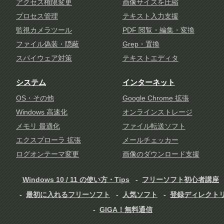
アクセス権限変更
画像サイズを圧縮
プロセス管理
テキスト入力支援
監視カメラツール
PDF 閲覧・編集・変換
ファイル偽装・隠蔽
Grep・置換
スパイウェア対策
テキストエディタ
システム
インターネット
OS・その他
Google Chrome 拡張
Windows 高速化
オンラインストレージ
メモリ 最適化
ファイル転送ソフト
エクスプローラ 拡張
メールチェッカー
ログオンテーマ変更
画像のダウンロード支援
Windows 10 / 11 の使い方・Tips
フリーソフト初心者講座
最初に入れるフリーソフト
人気ソフト
登録ディレクト
GIGA！無料通信