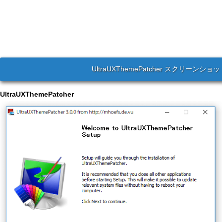
UltraUXThemePatcher スクリーンショ
UltraUXThemePatcher