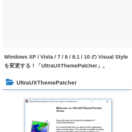
Windows XP / Vista / 7 / 8 / 8.1 / 10 の Visual Style
を変更する！「UltraUXThemePatcher」。
UltraUXThemePatcher