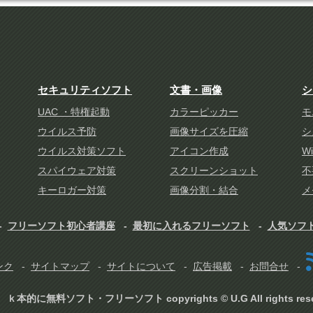
セキュリティソフト
文書・画像
シ
UAC ・特権起動
カラーピッカー
モ
ウイルス予防
画像サイズを圧縮
シ
ウイルス対策ソフト
アイコン作成
W
スパイウェア対策
スクリーンショット
不
キーロガー対策
画像分割・結合
メ
フリーソフト初心者講座
最初に入れるフリーソフト
人気ソフ
ンク
サイトマップ
サイトについて
広告掲載
お問合せ
ｋ本的に無料ソフト・フリーソフト copyrights © U.G All rights rese