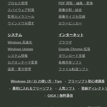
プロセス管理
PDF 閲覧・編集・変換
スパイウェア対策
画像分割・結合
監視カメラツール
画像サイズを圧縮
ウインドウを隠す
カラーピッカー
システム
インターネット
Windows 高速化
ブラウザ
Windows Update
Google Chrome 拡張
システム情報
ダウンロード支援
ログオンテーマ変更
各種共有ソフト
温度・電力管理
ファイル転送ソフト
Windows 10 / 11 の使い方・Tips
フリーソフト初心者講座
最初に入れるフリーソフト
人気ソフト
登録ディレクト
GIGA！無料通信