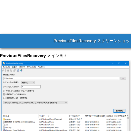
PreviousFilesRecovery スクリーンショ
PreviousFilesRecovery
メイン画面