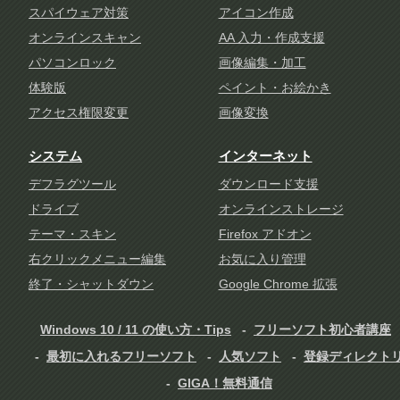
スパイウェア対策
アイコン作成
オンラインスキャン
AA 入力・作成支援
パソコンロック
画像編集・加工
体験版
ペイント・お絵かき
アクセス権限変更
画像変換
システム
インターネット
デフラグツール
ダウンロード支援
ドライブ
オンラインストレージ
テーマ・スキン
Firefox アドオン
右クリックメニュー編集
お気に入り管理
終了・シャットダウン
Google Chrome 拡張
Windows 10 / 11 の使い方・Tips
フリーソフト初心者講座
最初に入れるフリーソフト
人気ソフト
登録ディレクト
GIGA！無料通信