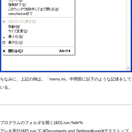
ちなみに、上記の例は、「menu.ini」中間部に以下のような記述をして
いる。
プログラムのフォルダを開く(&O),run,%dir%
アレを実行(&P),run,"C:¥Documents and Settings¥user¥デスクトップ