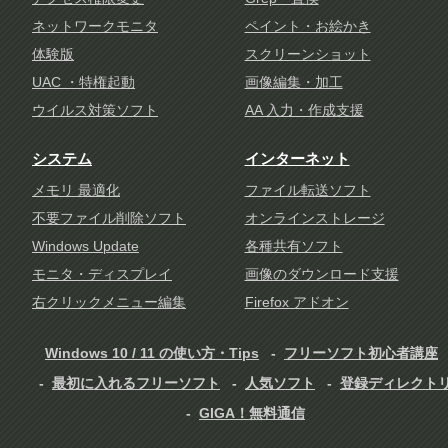
ネットワークモニタ
ペイント・お絵かき
体験版
スクリーンショット
UAC ・特権起動
画像編集・加工
ウイルス対策ソフト
AA 入力・作成支援
システム
インターネット
メモリ 最適化
ファイル転送ソフト
不要ファイル削除ソフト
オンラインストレージ
Windows Update
各種共有ソフト
モニタ・ディスプレイ
画像のダウンロード支援
右クリックメニュー編集
Firefox アドオン
Windows 10 / 11 の使い方・Tips
フリーソフト初心者講座
最初に入れるフリーソフト
人気ソフト
登録ディレクト
GIGA！無料通信