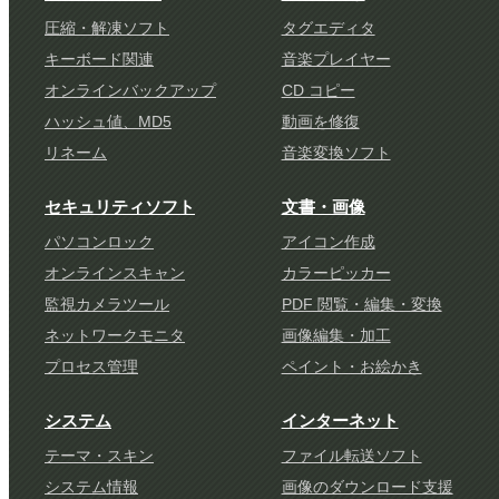
圧縮・解凍ソフト
タグエディタ
キーボード関連
音楽プレイヤー
オンラインバックアップ
CD コピー
ハッシュ値、MD5
動画を修復
リネーム
音楽変換ソフト
セキュリティソフト
文書・画像
パソコンロック
アイコン作成
オンラインスキャン
カラーピッカー
監視カメラツール
PDF 閲覧・編集・変換
ネットワークモニタ
画像編集・加工
プロセス管理
ペイント・お絵かき
システム
インターネット
テーマ・スキン
ファイル転送ソフト
システム情報
画像のダウンロード支援