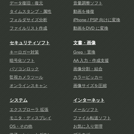
データ復旧・復元
音量調整ソフト
タイムスタンプ・属性
動画を修復
フォルダサイズ分析
iPhone / PSP 向けに変換
ファイルリスト作成
動画をDVD に変換
セキュリティソフト
文書・画像
キーロガー対策
Grep・置換
暗号化ソフト
AA 入力・作成支援
パソコンロック
画像分割・結合
監視カメラツール
カラーピッカー
オンラインスキャン
画像サイズを圧縮
システム
インターネット
エクスプローラ 拡張
メールソフト
モニタ・ディスプレイ
ファイル転送ソフト
OS・その他
お気に入り管理