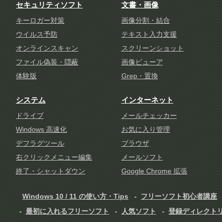
セキュリティソフト
文書・画像
キーロガー対策
画像分割・結合
ウイルス予防
テキスト入力支援
オンラインスキャン
スクリーンショット
ファイル偽装・隠蔽
画像ビューア
体験版
Grep・置換
システム
インターネット
ドライブ
メールチェッカー
Windows 高速化
お気に入り管理
デフラグツール
ブラウザ
右クリックメニュー編集
メールソフト
終了・シャットダウン
Google Chrome 拡張
Windows 10 / 11 の使い方・Tips
フリーソフト初心者講座
最初に入れるフリーソフト
人気ソフト
登録ディレクト