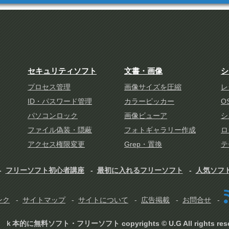
セキュリティソフト
文書・画像
シ
プロセス管理
画像サイズを圧縮
レ
ID・パスワード管理
カラーピッカー
O
パソコンロック
画像ビューア
シ
ファイル偽装・隠蔽
フォトギャラリー作成
ロ
アクセス権限変更
Grep・置換
テ
フリーソフト初心者講座
最初に入れるフリーソフト
人気ソフ
ンク
サイトマップ
サイトについて
広告掲載
お問合せ
ｋ本的に無料ソフト・フリーソフト copyrights © U.G All rights rese