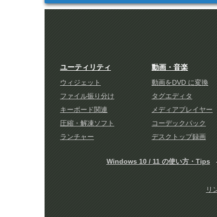
ユーティリティ
動画・音楽
ウィジェット
動画をDVD に変換
ファイル振り分け
タグエディタ
キーボード関連
メディアプレイヤー
圧縮・解凍ソフト
コーデックパック
ランチャー
デスクトップ録画
Windows 10 / 11 の使い方・Tips
リ