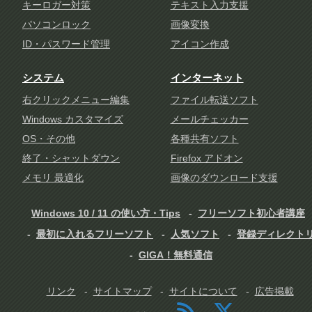
キーロガー対策
テキスト入力支援
パソコンロック
画像変換
ID・パスワード管理
アイコン作成
システム
インターネット
右クリックメニュー編集
ファイル転送ソフト
Windows カスタマイズ
メールチェッカー
OS・その他
各種共有ソフト
終了・シャットダウン
Firefox アドオン
メモリ 最適化
画像のダウンロード支援
Windows 10 / 11 の使い方・Tips
フリーソフト初心者講座
最初に入れるフリーソフト
人気ソフト
登録ディレクト
GIGA！無料通信
リンク
サイトマップ
サイトについて
広告掲載