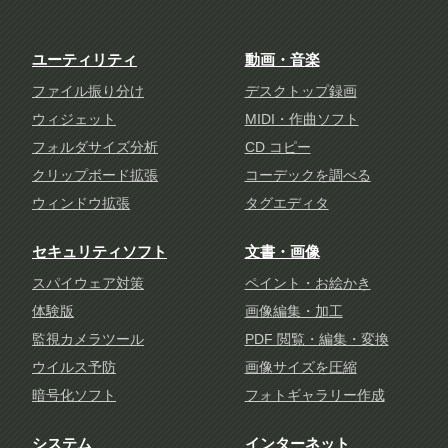
ユーティリティ
動画・音楽
ファイル振り分け
デスクトップ録画
ウィジェット
MIDI・作曲ソフト
フォルダサイズ分析
CD コピー
クリップボード拡張
コーデックを調べる
ウィンドウ拡張
タグエディタ
セキュリティソフト
文書・画像
スパイウェア対策
ペイント・お絵かき
体験版
画像編集・加工
監視カメラツール
PDF 閲覧・編集・変換
ウイルス予防
画像サイズを圧縮
暗号化ソフト
フォトギャラリー作成
システム
インターネット