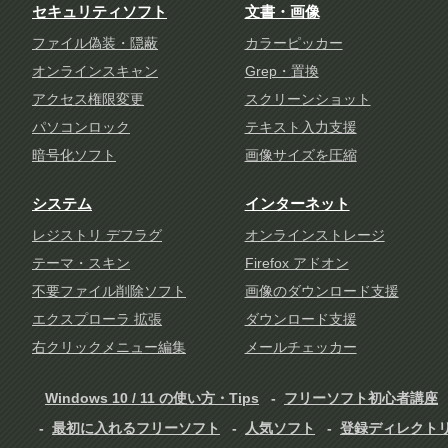
セキュリティソフト
文書・画像
ファイル偽装・隠蔽
カラーピッカー
オンラインスキャン
Grep・置換
アクセス権限変更
スクリーンショット
パソコンロック
テキスト入力支援
暗号化ソフト
画像サイズを圧縮
システム
インターネット
レジストリ デフラグ
オンラインストレージ
テーマ・スキン
Firefox アドオン
不要ファイル削除ソフト
画像のダウンロード支援
エクスプローラ 拡張
ダウンロード支援
右クリックメニュー編集
メールチェッカー
Windows 10 / 11 の使い方・Tips
フリーソフト初心者講座
最初に入れるフリーソフト
人気ソフト
登録ディレクト