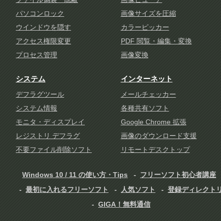
パソコンロック
画像サイズを圧縮
ウインドウを隠す
カラーピッカー
アクセス権限変更
PDF 閲覧・編集・変換
プロセス管理
画像変換
システム
インターネット
デフラグツール
メールチェッカー
システム情報
各種共有ソフト
モニタ・ディスプレイ
Google Chrome 拡張
レジストリ デフラグ
画像のダウンロード支援
不要ファイル削除ソフト
リモートデスクトップ
Windows 10 / 11 の使い方・Tips
フリーソフト初心者講座
最初に入れるフリーソフト
人気ソフト
登録ディレクト
GIGA！無料通信