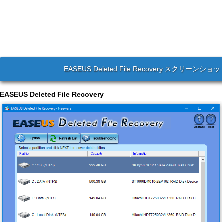
EASEUS Deleted File Recovery スクリーンショ
EASEUS Deleted File Recovery