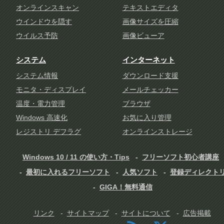
オンラインスキャン
テキストエディタ
ウインドウを隠す
画像サイズを圧縮
ウイルス予防
画像ビューア
システム
インターネット
システム情報
ダウンロード支援
モニタ・ディスプレイ
メールチェッカー
温度・電力管理
ブラウザ
Windows 高速化
お気に入り管理
レジストリ デフラグ
オンラインストレージ
Windows 10 / 11 の使い方・Tips
フリーソフト初心者講座
最初に入れるフリーソフト
人気ソフト
登録ディレクト
GIGA！無料通信
リンク
サイトマップ
サイトについて
広告掲載