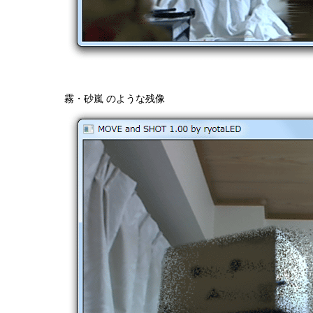
霧・砂嵐 のような残像