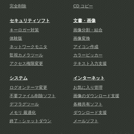
完全削除
CD コピー
セキュリティソフト
文書・画像
キーロガー対策
画像分割・結合
体験版
画像変換
ネットワークモニタ
アイコン作成
監視カメラツール
カラーピッカー
アクセス権限変更
テキスト入力支援
システム
インターネット
ログオンテーマ変更
お気に入り管理
不要ファイル削除ソフト
画像のダウンロード支援
デフラグツール
各種共有ソフト
メモリ 最適化
ダウンロード支援
終了・シャットダウン
メールソフト