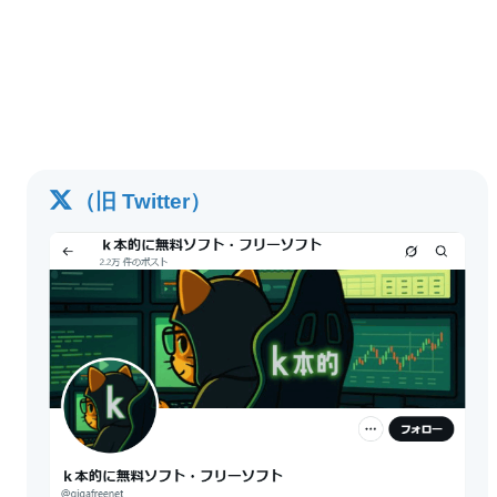
（旧 Twitter）