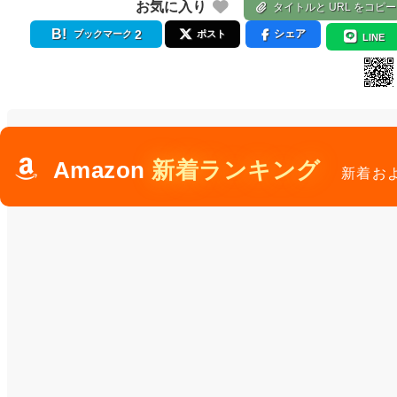
お気に入り
タイトルと URL をコピー
2
シェア
ブックマーク
ポスト
LINE
Amazon
新着ランキング
新着お