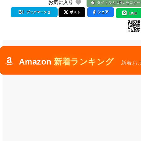
お気に入り
タイトルと URL をコピー
2
シェア
ブックマーク
ポスト
LINE
Amazon
新着ランキング
新着お