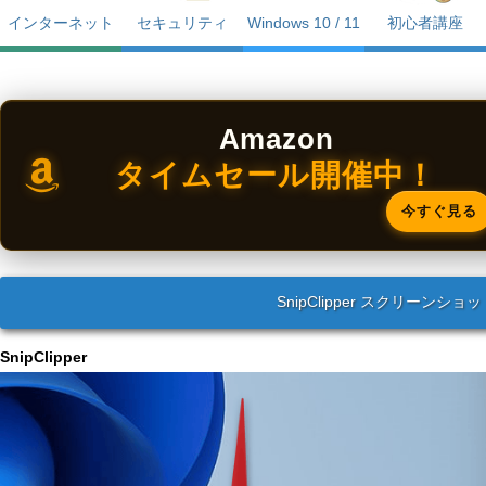
インターネット
セキュリティ
Windows 10 / 11
初心者講座
Amazon
タイムセール開催中！
今すぐ見る
SnipClipper スクリーンショ
SnipClipper