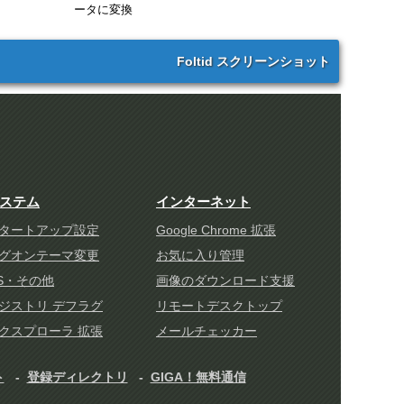
ータに変換
Foltid スクリーンショット
ステム
インターネット
タートアップ設定
Google Chrome 拡張
グオンテーマ変更
お気に入り管理
S・その他
画像のダウンロード支援
ジストリ デフラグ
リモートデスクトップ
クスプローラ 拡張
メールチェッカー
ト
登録ディレクトリ
GIGA！無料通信