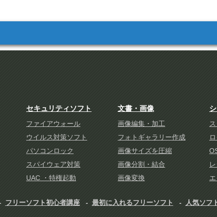
ト
セキュリティソフト
文書・画像
シ
ファイアウォール
画像編集・加工
ス
ウイルス対策ソフト
フォトギャラリー作成
ロ
パソコンロック
画像サイズを圧縮
O
スパイウェア対策
画像分割・結合
レ
UAC ・特権起動
画像変換
エ
フリーソフト初心者講座
最初に入れるフリーソフト
人気ソフ