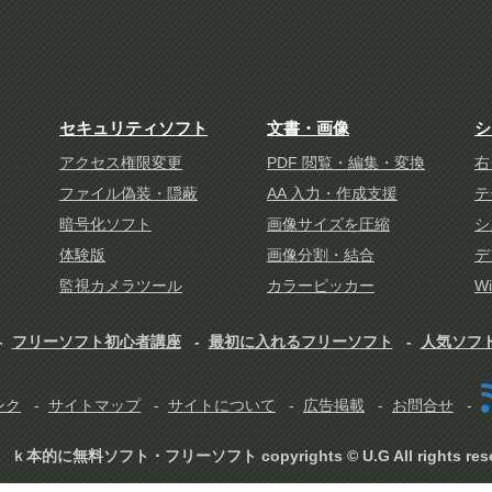
セキュリティソフト
文書・画像
シ
アクセス権限変更
PDF 閲覧・編集・変換
右
ファイル偽装・隠蔽
AA 入力・作成支援
テ
暗号化ソフト
画像サイズを圧縮
シ
体験版
画像分割・結合
デ
監視カメラツール
カラーピッカー
W
フリーソフト初心者講座
最初に入れるフリーソフト
人気ソフ
ンク
サイトマップ
サイトについて
広告掲載
お問合せ
ｋ本的に無料ソフト・フリーソフト copyrights © U.G All rights rese